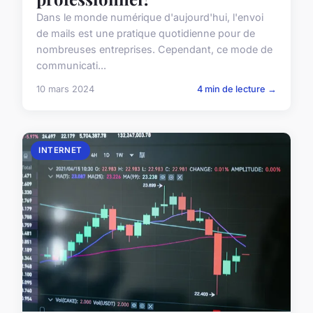
Dans le monde numérique d'aujourd'hui, l'envoi
de mails est une pratique quotidienne pour de
nombreuses entreprises. Cependant, ce mode de
communicati...
10 mars 2024
4 min de lecture →
INTERNET