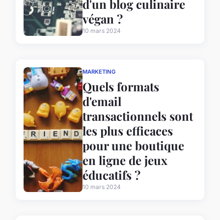
d'un blog culinaire
végan ?
10 mars 2024
MARKETING
Quels formats
d'email
transactionnels sont
les plus efficaces
pour une boutique
en ligne de jeux
éducatifs ?
10 mars 2024