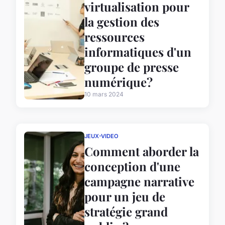
virtualisation pour
la gestion des
ressources
informatiques d'un
groupe de presse
numérique?
10 mars 2024
JEUX-VIDEO
Comment aborder la
conception d'une
campagne narrative
pour un jeu de
stratégie grand