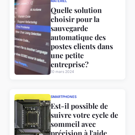
MATÉRIEL
Quelle solution
choisir pour la
sauvegarde
automatique des
postes clients dans
une petite
entreprise?
10 mars 2024
SMARTPHONES
Est-il possible de
suivre votre cycle de
sommeil avec
précision à l'aide