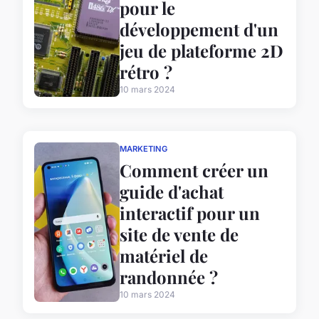
pour le
développement d'un
jeu de plateforme 2D
rétro ?
10 mars 2024
MARKETING
Comment créer un
guide d'achat
interactif pour un
site de vente de
matériel de
randonnée ?
10 mars 2024