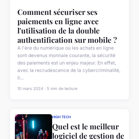
Comment sécuriser ses
paiements en ligne avec
l'utilisation de la double
authentification sur mobile ?
A l'ère du numérique où les achats en ligne
sont devenus monnaie courante, la sécurité
des paiements est un enjeu majeur. En effet,
avec la recrudescence de la cybercriminalité,
il...
10 mars 2024 · 5 min de lecture
HIGH TECH
Quel est le meilleur
logiciel de gestion de