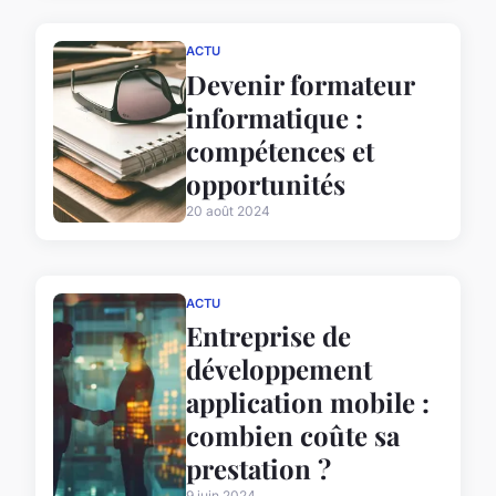
ACTU
Devenir formateur
informatique :
compétences et
opportunités
20 août 2024
ACTU
Entreprise de
développement
application mobile :
combien coûte sa
prestation ?
9 juin 2024