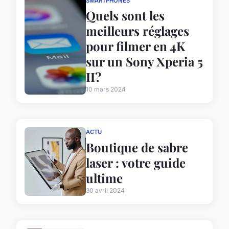
SMARTPHONES
Quels sont les
meilleurs réglages
pour filmer en 4K
sur un Sony Xperia 5
II?
10 mars 2024
ACTU
Boutique de sabre
laser : votre guide
ultime
30 avril 2024