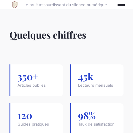
Le bruit assourdissant du silence numérique
Quelques chiffres
350+
45k
Articles publiés
Lecteurs mensuels
120
98%
Guides pratiques
Taux de satisfaction